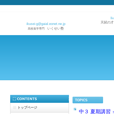
Ik
天賦の才
ikusei-g@gaial.eonet.ne.jp
いくせい塾
高校進学専門
TOPICS
トップページ
中３ 夏期講習