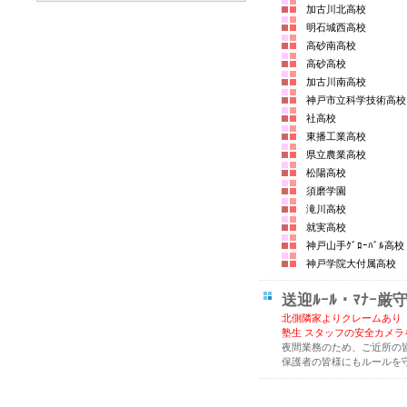
加古川北高校
明石城西高校
高砂南高校 
高砂高校
加古川南高校
神戸市立科学技術高
社高校 
東播工業高校
県立農業高校
松陽高校
須磨学園
滝川高校
就実高校
神戸山手ｸﾞﾛｰﾊﾞﾙ
神戸学院大付属高
送迎ﾙｰﾙ・ﾏﾅｰ厳
北側隣家よりクレームあり
塾生 スタッフの安全カメラ
夜間業務のため、ご近所の
保護者の皆様にもルールを