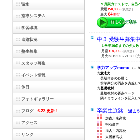
理念
９月実力テストで、自己
費用
\50,000-
(税抜き)
84
最大
時間
指導システム
学習環境
中３ 受験生募集
進路状況
１学年10名までの少人
塾生募集
月謝
\18,000-
(税抜き)
月火木 19:00～21:30
〔
スタッフ募集
学力アップmemo
（～
☆意志力
イベント情報
長期休みの心構え
前学期分の弱点を克服し
休日
☆基礎教材
受験教材の要点ページ
隅々までラインを記入し
フォトギャラリー
卒業生進路
ブログ
6.22.更新！
過去５
加古川東高校
アクセス
明石高専
加古川西高校
リンク
東播磨高校